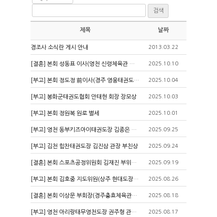
검색
제목
날짜
경조사 소식란 게시 안내
2013.03.22
[결혼] 본회 성동표 이사(영천 신령체육관 관장) 딸 결혼
2025.10.10
[부고] 본회 정도정 前이사(경주 영웅태권도장 관장) 모친상
2025.10.04
[부고] 봉화군태권도협회 안태현 회장 장모상
2025.10.03
[부고] 본회 정원복 원로 별세
2025.10.01
[부고] 영천 동부키즈아이태권도장 김종은 관장 모친상
2025.09.25
[부고] 김천 힘찬태권도장 김진삼 관장 부친상
2025.09.24
[결혼] 본회 스포츠공정위원회 김재진 부위원장 딸 결혼
2025.09.19
[부고] 본회 김호중 지도위원(상주 현대도장 관장) 모친상
2025.08.26
[결혼] 본회 이상문 부회장(경주충효체육관장) 장녀 결혼
2025.08.18
[부고] 영천 아리랑태무영천도장 권주형 관장 모친상
2025.08.17