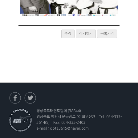
수정
삭제하기
목록가기
경상북도태권도협회 (38844)
경상북도 영천시 운동장로 92 최무선관 Tel. 054-333-
3614(5) Fax. 054-333-2403
e-mail : gbta3615@naver.com