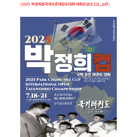
[
2025 박정희컵국제오픈태권도대회 대회요강(3.22)_.pdf
]